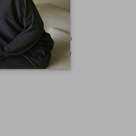
Nightwear
Nightwear - Hose - eggshell
169,99 CHF