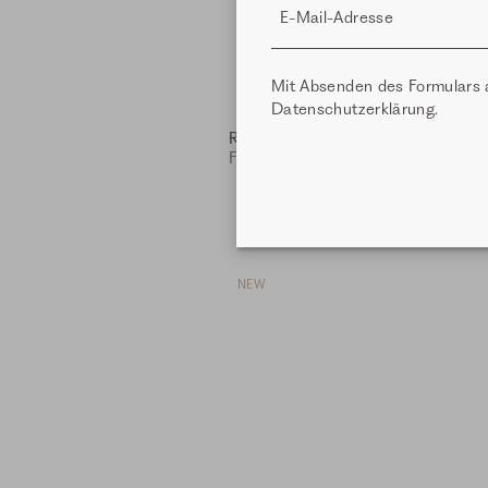
E-Mail-Adresse
Mit Absenden des Formulars 
Datenschutzerklärung
.
Ringel Sweater - eggshell
Fit: Mina
139,99 CHF
NEW