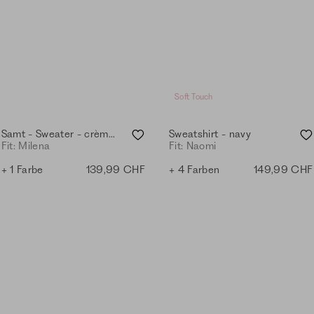
Soft Touch
Samt - Sweater - crème mel.
Sweatshirt - navy
Fit: Milena
Fit: Naomi
+ 1 Farbe
139,99 CHF
+ 4 Farben
149,99 CHF