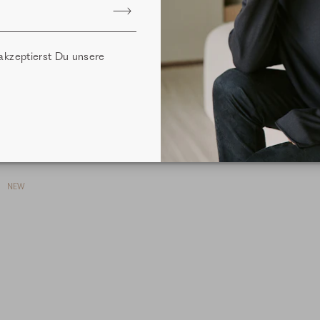
akzeptierst Du unsere
Samt - Sweatpants - crème mel.
Sweatpants - eggshell
Fit: Agda
Fit: Margie
159,99 CHF
169,99 CHF
NEW