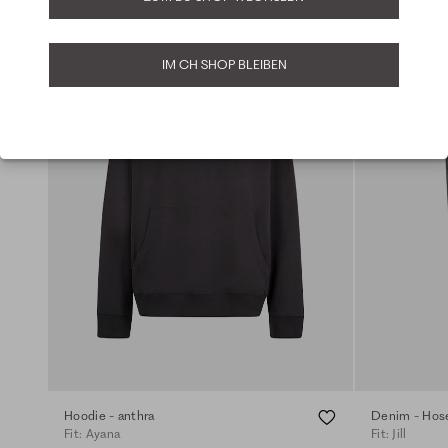
IM CH SHOP BLEIBEN
Hoodie - anthra
Denim - Hose
Fit: Ayana
Fit: Jill