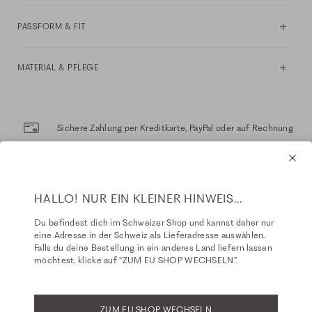
PASSFORM & FIT
MATERIAL & PFLEGE
Sichere Zahlung per Kreditkarte, PayPal oder auf Rechnung
Sichere Lieferung mit DHL
HALLO! NUR EIN KLEINER HINWEIS...
Kostenloser Rückversand innerhalb 14 Tage
Du befindest dich im Schweizer Shop und kannst daher nur
eine Adresse in der Schweiz als Lieferadresse auswählen.
Falls du deine Bestellung in ein anderes Land liefern lassen
möchtest, klicke auf “ZUM EU SHOP WECHSELN”.
EMPFEHLUNGEN FÜR DICH
ZUM EU SHOP WECHSELN
NEW
NEW