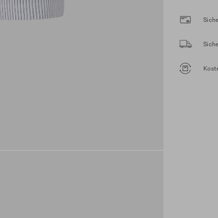
Siche
Sich
Kost