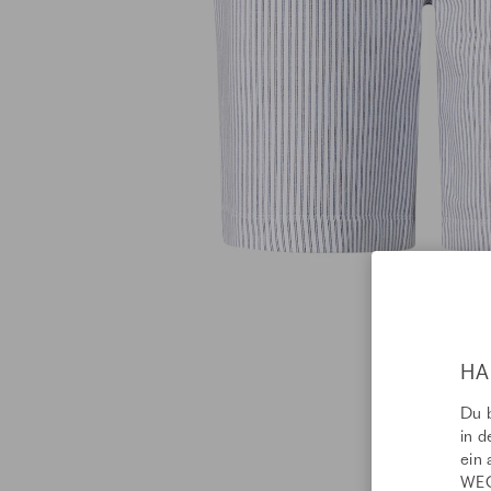
HA
Du b
in d
ein 
WEC