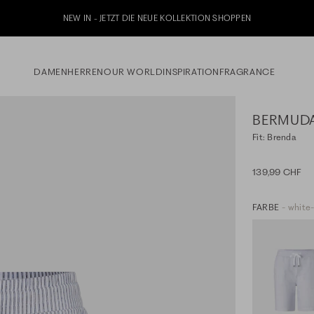
DAMEN
HERREN
OUR WORLD
INSPIRATION
FRAGRANCE
BERMUD
Fit: Brenda
139,99 CHF
FARBE
- white