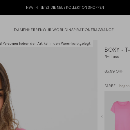
NEW IN - JETZT DIE NEUE KOLLEKTION SHOPPEN
DAMEN
HERREN
OUR WORLD
INSPIRATION
FRAGRANCE
 Personen haben den Artikel in den Warenkorb gelegt
BOXY - T
Fit: Luca
85,99 CHF
FARBE
- begoni