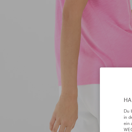
HA
Du b
in d
ein 
WEC