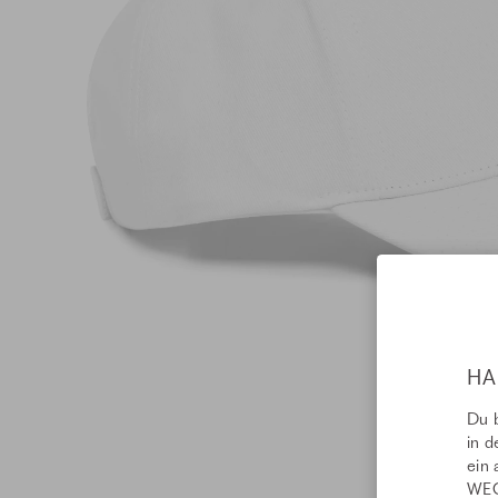
HA
Du b
in d
ein 
WEC