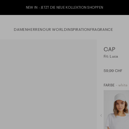
etzt zu unserem Whatsapp Newsletter anmelden & 10% Willkommensgutschein erhalt
DAMEN
HERREN
OUR WORLD
INSPIRATION
FRAGRANCE
CAP
Fit: Luca
59,99 CHF
FARBE
- white