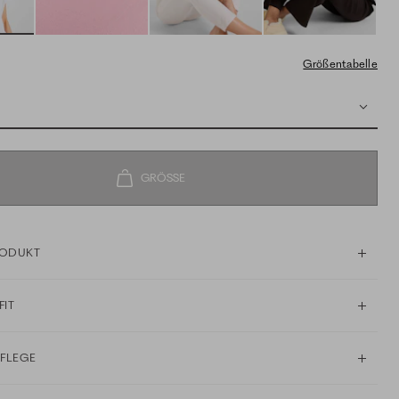
Größentabelle
RODUKT
FIT
PFLEGE