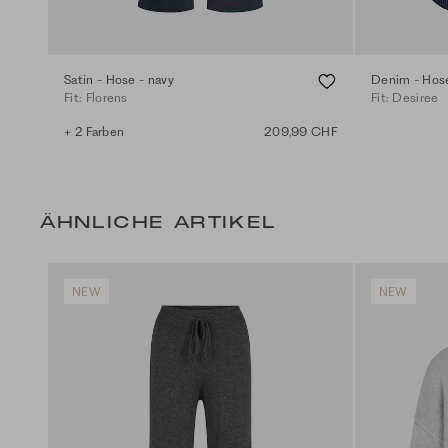
Satin - Hose - navy
Denim - Hose
Fit: Florens
Fit: Desiree
+ 2 Farben
209,99 CHF
ÄHNLICHE ARTIKEL
NEW
NEW