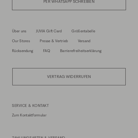
PER WHATSAPP SCHREIBEN
Über uns
JUVIA Gift Card
Größentabelle
Our Stores
Presse & Vertrieb
Versand
Rücksendung
FAQ
Barrierefreiheitserklärung
VERTRAG WIDERRUFEN
SERVICE & KONTAKT
Zum
Kontaktformular
ZAHLUNGSARTEN & VERSAND