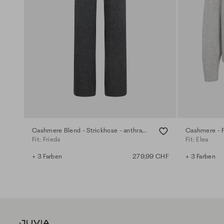
Cashmere Blend - Strickhose - anthra.mel.
Cashmere - P
Fit: Frieda
Fit: Elea
+ 3 Farben
279,99 CHF
+ 3 Farben