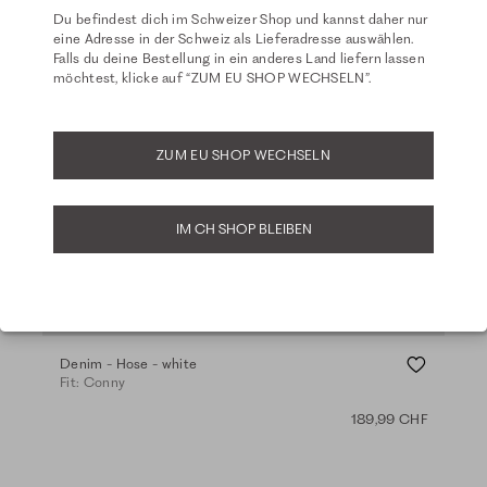
Du befindest dich im Schweizer Shop und kannst daher nur
eine Adresse in der Schweiz als Lieferadresse auswählen.
Falls du deine Bestellung in ein anderes Land liefern lassen
möchtest, klicke auf “ZUM EU SHOP WECHSELN”.
ZUM EU SHOP WECHSELN
IM CH SHOP BLEIBEN
Ba
Denim - Hose - white
Cas
Fit: Conny
Fit:
189,99 CHF
+ 1 