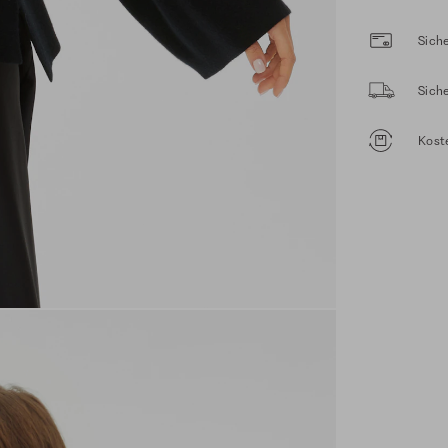
Siche
Sich
Kost