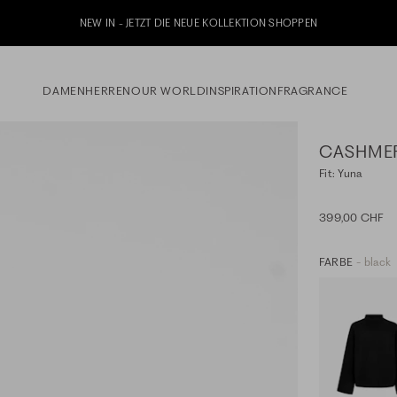
DAMEN
HERREN
OUR WORLD
INSPIRATION
FRAGRANCE
CASHMER
Fit: Yuna
399,00 CHF
FARBE
- black