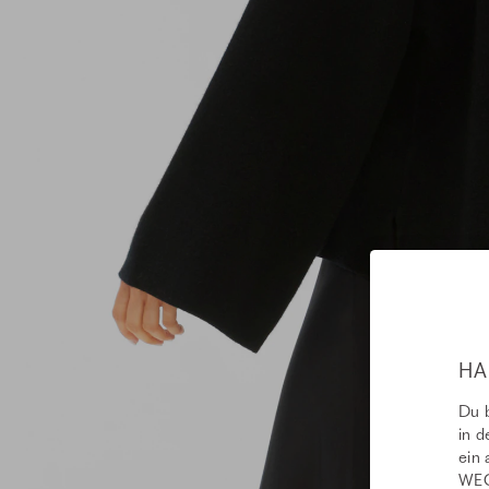
HA
Du b
in d
ein 
WEC