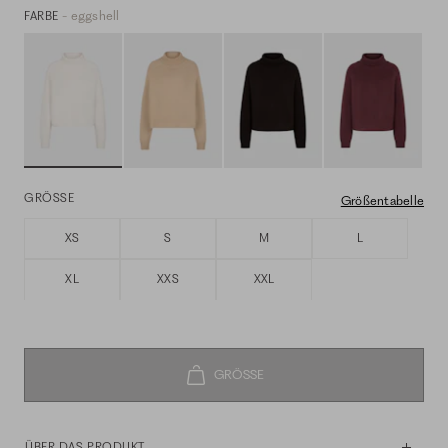
- eggshell
FARBE
GRÖSSE
Größentabelle
XS
S
M
L
XL
XXS
XXL
ÜBER DAS PRODUKT