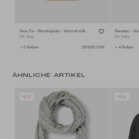
Faux Fur - Wendejacke - almond milk
Sweater - blu
Fit: Noa
Fit: Felix
+ 2 Farben
359,00 CHF
+ 4 Farben
ÄHNLICHE ARTIKEL
NEW
NEW