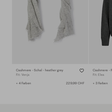
Cashmere - Schal - heather grey
Cashmere - Pu
Fit: Venja
Fit: Elea
+ 4 Farben
229,99 CHF
+ 3 Farben