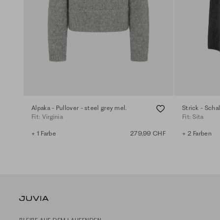
Alpaka - Pullover - steel grey mel.
Strick - Schal
Fit: Virginia
Fit: Sita
+ 1 Farbe
279,99 CHF
+ 2 Farben