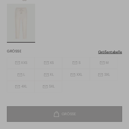
GRÖSSE
Größentabelle
XXS
XS
S
M
L
XL
XXL
3XL
4XL
5XL