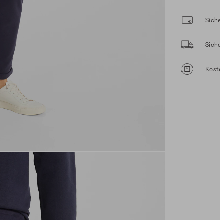
Siche
Sich
Kost