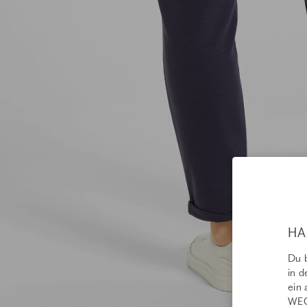
HA
Du b
in d
ein 
WEC