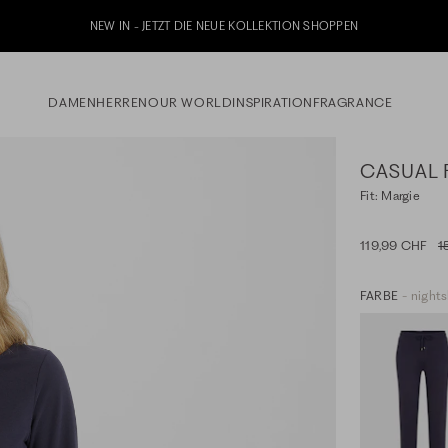
DAMEN
HERREN
OUR WORLD
INSPIRATION
FRAGRANCE
CASUAL 
Fit: Margie
119,99 CHF
1
FARBE
- night