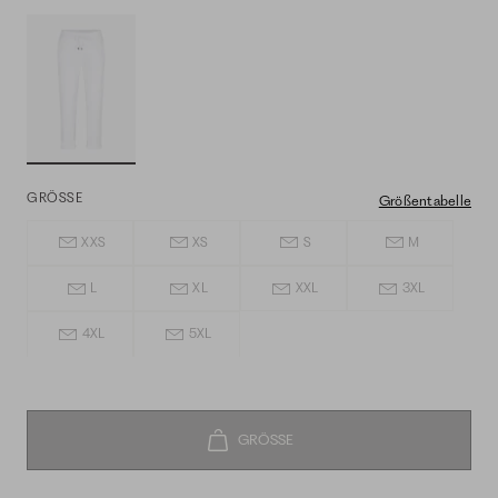
GRÖSSE
Größentabelle
XXS
XS
S
M
L
XL
XXL
3XL
4XL
5XL