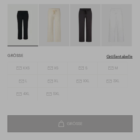
GRÖSSE
Größentabelle
XXS
XS
S
M
L
XL
XXL
3XL
4XL
5XL