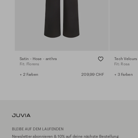
Satin - Hose - anthra
Tech Velours 
Fit: Florens
Fit: Rosa
+ 2 Farben
209,99 CHF
+ 3 Farben
BLEIBE AUF DEM LAUFENDEN
Newsletter abonnieren & 10% auf deine nächste Bestellung