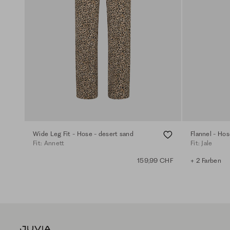
Wide Leg Fit - Hose - desert sand
Flannel - Hos
Fit: Annett
Fit: Jale
159,99 CHF
+ 2 Farben