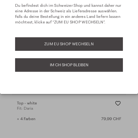
Du befindest dich im Schweizer Shop und kannst daher nur
eine Adresse in der Schweiz als Lieferadresse auswählen.
Falls du deine Bestellung in ein anderes Land liefern lassen
möchtest, klicke auf “ZUM EU SHOP WECHSELN”.
ZUM EU SHOP WECHSELN
IM CH SHOP BLEIBEN
Basics
Top - white
Den
Fit: Daria
Fit:
+ 4 Farben
79,99 CHF