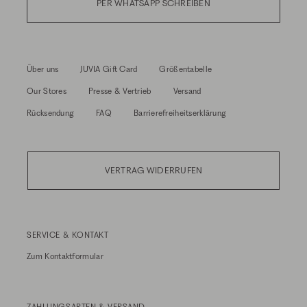
PER WHATSAPP SCHREIBEN
Über uns
JUVIA Gift Card
Größentabelle
Our Stores
Presse & Vertrieb
Versand
Rücksendung
FAQ
Barrierefreiheitserklärung
VERTRAG WIDERRUFEN
SERVICE & KONTAKT
Zum
Kontaktformular
ZAHLUNGSARTEN & VERSAND