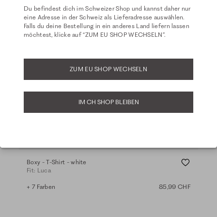
Du befindest dich im Schweizer Shop und kannst daher nur
eine Adresse in der Schweiz als Lieferadresse auswählen.
Falls du deine Bestellung in ein anderes Land liefern lassen
möchtest, klicke auf “ZUM EU SHOP WECHSELN”.
ZUM EU SHOP WECHSELN
IM CH SHOP BLEIBEN
Basics
Boxy - T-Shirt - white
T-Sh
Fit: Luca
Fit:
+ 7 Farben
85,99 CHF
+ 1 