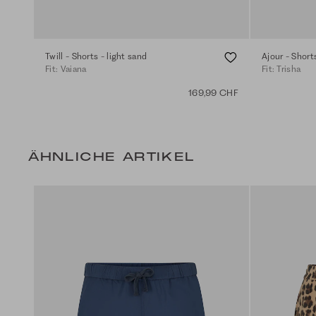
Twill - Shorts - light sand
Ajour - Short
Fit: Vaiana
Fit: Trisha
169,99 CHF
ÄHNLICHE ARTIKEL