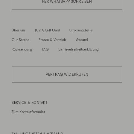
PER WHATSAPP SCHREIBEN
Über uns
JUVIA Gift Card
Größentabelle
Our Stores
Presse & Vertrieb
Versand
Rücksendung
FAQ
Barrierefreiheitserklärung
VERTRAG WIDERRUFEN
SERVICE & KONTAKT
Zum
Kontaktformular
ZAHLUNGSARTEN & VERSAND