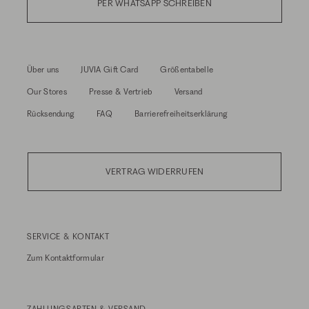
PER WHATSAPP SCHREIBEN
Über uns
JUVIA Gift Card
Größentabelle
Our Stores
Presse & Vertrieb
Versand
Rücksendung
FAQ
Barrierefreiheitserklärung
VERTRAG WIDERRUFEN
SERVICE & KONTAKT
Zum
Kontaktformular
ZAHLUNGSARTEN & VERSAND