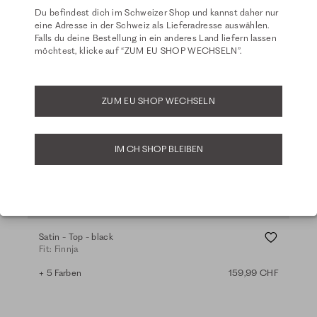
Du befindest dich im Schweizer Shop und kannst daher nur
eine Adresse in der Schweiz als Lieferadresse auswählen.
Falls du deine Bestellung in ein anderes Land liefern lassen
möchtest, klicke auf “ZUM EU SHOP WECHSELN”.
ZUM EU SHOP WECHSELN
IM CH SHOP BLEIBEN
Ba
So
Satin - Top - black
Wid
Fit: Finnja
Fit:
+ 5 Farben
159,99 CHF
+ 3