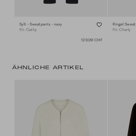
Sylt - Sweatpants - navy
Ringel Sweat
Fit: Cathy
Fit: Charly
129,99 CHF
ÄHNLICHE ARTIKEL