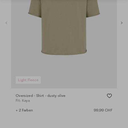
Light Fleece
Li
Oversized - Shirt - dusty olive
Loos
Fit: Kaya
Fit:
+ 2 Farben
99,99 CHF
+ 4