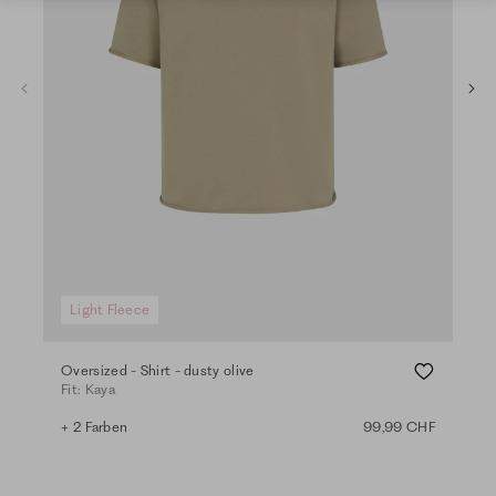
Light Fleece
Li
Oversized - Shirt - dusty olive
Loos
Fit: Kaya
Fit:
+ 2 Farben
99,99 CHF
+ 4