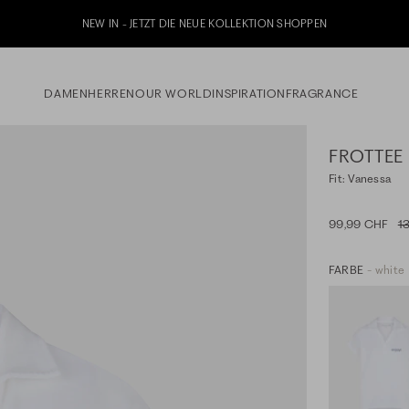
NEW IN - JETZT DIE NEUE KOLLEKTION SHOPPEN
DAMEN
HERREN
OUR WORLD
INSPIRATION
FRAGRANCE
FROTTEE
Fit: Vanessa
99,99 CHF
1
FARBE
- white