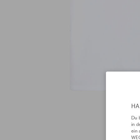
HA
Du b
in d
ein 
WEC