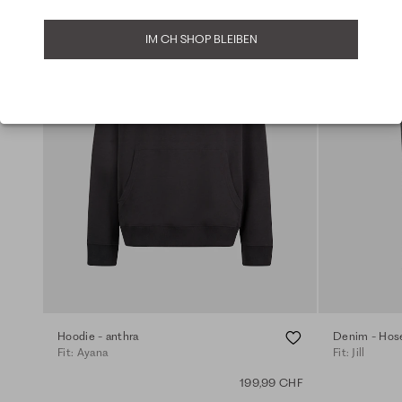
IM CH SHOP BLEIBEN
Hoodie - anthra
Denim - Hose
Fit: Ayana
Fit: Jill
199,99 CHF