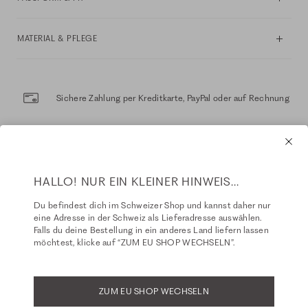
MATERIAL & PFLEGE
Sichere Zahlung per Kreditkarte, PayPal oder auf Rechnung
Sichere Lieferung mit DHL
Kostenloser Rückversand innerhalb 14 Tage
HALLO! NUR EIN KLEINER HINWEIS...
Du befindest dich im Schweizer Shop und kannst daher nur
eine Adresse in der Schweiz als Lieferadresse auswählen.
EMPFEHLUNGEN FÜR DICH
Falls du deine Bestellung in ein anderes Land liefern lassen
möchtest, klicke auf “ZUM EU SHOP WECHSELN”.
NEW
NEW
ZUM EU SHOP WECHSELN