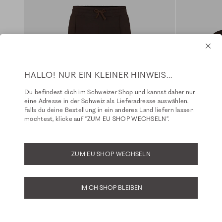
HALLO! NUR EIN KLEINER HINWEIS...
Du befindest dich im Schweizer Shop und kannst daher nur
eine Adresse in der Schweiz als Lieferadresse auswählen.
Falls du deine Bestellung in ein anderes Land liefern lassen
möchtest, klicke auf “ZUM EU SHOP WECHSELN”.
ZUM EU SHOP WECHSELN
IM CH SHOP BLEIBEN
Regular Fit - Sweatpants - bitter chocolate
Sweater - bit
Fit: Brian
Fit: Andrew