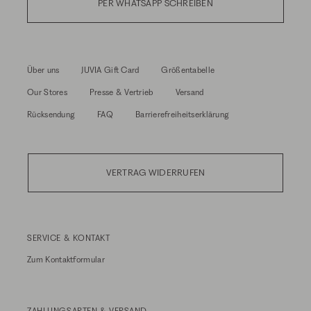
PER WHATSAPP SCHREIBEN
Über uns
JUVIA Gift Card
Größentabelle
Our Stores
Presse & Vertrieb
Versand
Rücksendung
FAQ
Barrierefreiheitserklärung
VERTRAG WIDERRUFEN
SERVICE & KONTAKT
Zum
Kontaktformular
ZAHLUNGSARTEN & VERSAND