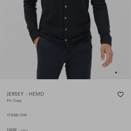
JERSEY - HEMD
Fit: Casy
179,99 CHF
- navy
FARBE