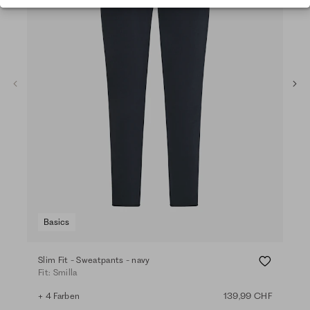
Tal
Basics
Ba
Slim Fit - Sweatpants - navy
Wid
Fit: Smilla
Fit:
+ 4 Farben
139,99 CHF
+ 4