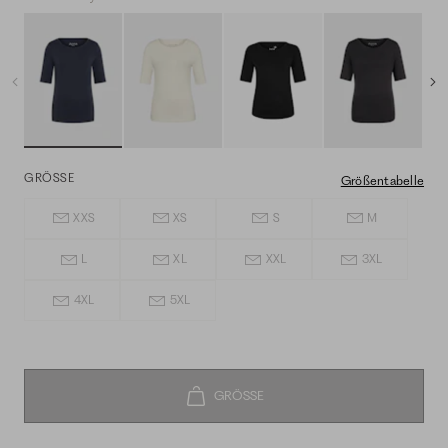
GRÖSSE
Größentabelle
XXS
XS
S
M
L
XL
XXL
3XL
4XL
5XL