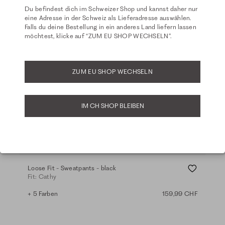
Du befindest dich im Schweizer Shop und kannst daher nur
eine Adresse in der Schweiz als Lieferadresse auswählen.
Falls du deine Bestellung in ein anderes Land liefern lassen
möchtest, klicke auf “ZUM EU SHOP WECHSELN”.
ZUM EU SHOP WECHSELN
IM CH SHOP BLEIBEN
Basics
Ba
Loose Fit - Sweatpants - black
Sho
Fit: Cathy
Fit:
+ 5 Farben
159,99 CHF
+ 1 