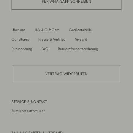
PER WHATSAPP SCHREIBEN
Über uns
JUVIA Gift Card
Größentabelle
Our Stores
Presse & Vertrieb
Versand
Rücksendung
FAQ
Barrierefreiheitserklärung
VERTRAG WIDERRUFEN
SERVICE & KONTAKT
Zum
Kontaktformular
ZAHLUNGSARTEN & VERSAND