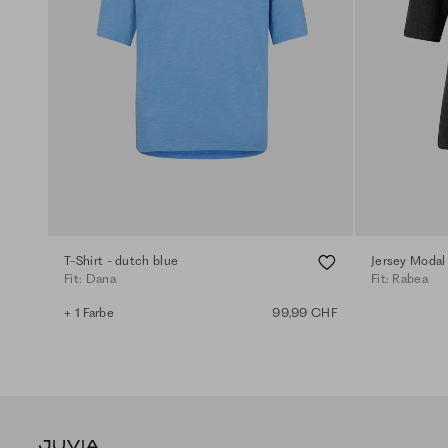
T-Shirt - dutch blue
Jersey Modal 
Fit: Dana
Fit: Rabea
+ 1 Farbe
99,99 CHF