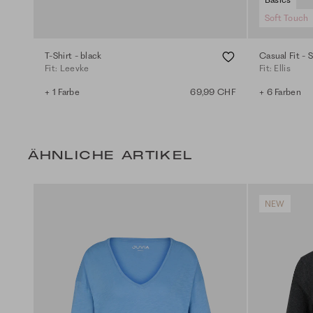
Soft Touch
T-Shirt - black
Casual Fit - 
Fit: Leevke
Fit: Ellis
+ 1 Farbe
69,99 CHF
+ 6 Farben
ÄHNLICHE ARTIKEL
NEW