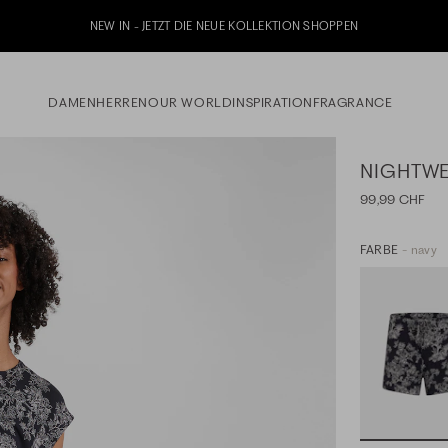
Jetzt zu unserem Whatsapp Newsletter anmelden & 10% Willkommensgutschein 
DAMEN
HERREN
OUR WORLD
INSPIRATION
FRAGRANCE
NIGHTWE
99,99 CHF
FARBE
- navy