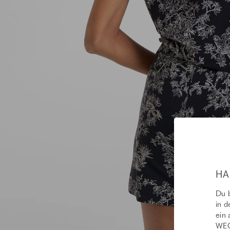
HA
Du b
in d
ein 
WEC