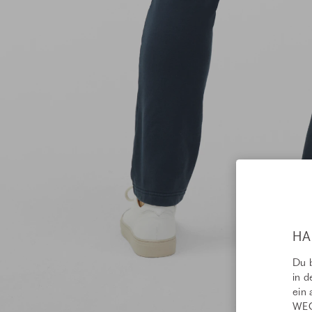
HA
Du b
in d
ein 
WEC