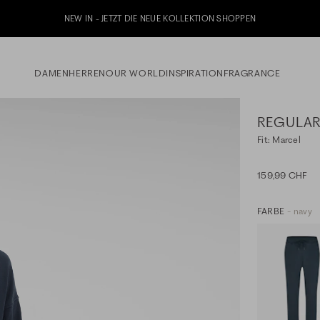
Jetzt zu unserem Whatsapp Newsletter anmelden & 10% 
DAMEN
HERREN
OUR WORLD
INSPIRATION
FRAGRANCE
REGULAR
Fit: Marcel
159,99 CHF
FARBE
- navy