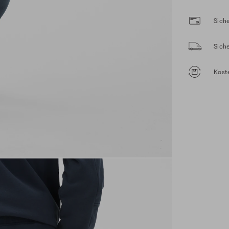
Siche
Sich
Kost