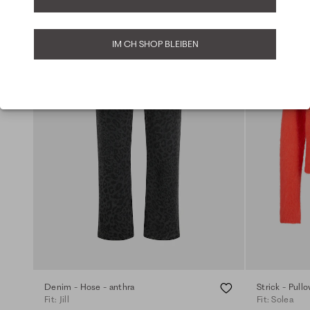
IM CH SHOP BLEIBEN
Denim - Hose - anthra
Strick - Pull
Fit: Jill
Fit: Solea