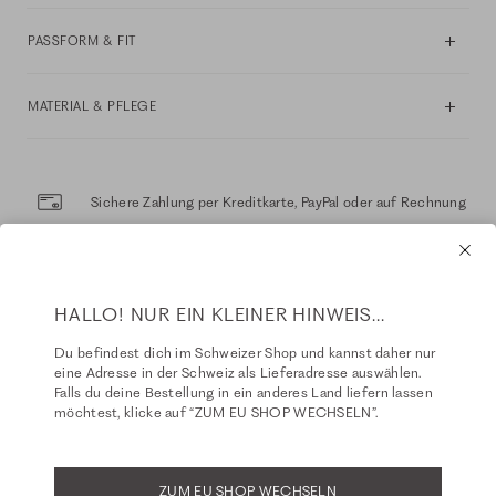
PASSFORM & FIT
MATERIAL & PFLEGE
Sichere Zahlung per Kreditkarte, PayPal oder auf Rechnung
Sichere Lieferung mit DHL
HALLO! NUR EIN KLEINER HINWEIS...
Kostenloser Rückversand innerhalb 14 Tage
Du befindest dich im Schweizer Shop und kannst daher nur
eine Adresse in der Schweiz als Lieferadresse auswählen.
Falls du deine Bestellung in ein anderes Land liefern lassen
möchtest, klicke auf “ZUM EU SHOP WECHSELN”.
EMPFEHLUNGEN FÜR DICH
ZUM EU SHOP WECHSELN
NEW
NEW