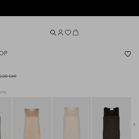
ten
TOP
19,99 CHF
grey