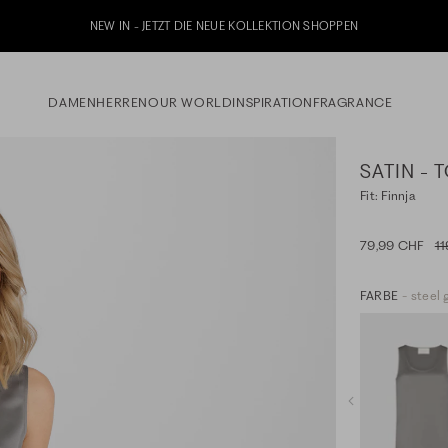
Jetzt zu unserem Whatsapp Newsletter anmelden & 10% Willkommensgutschein erhal
DAMEN
HERREN
OUR WORLD
INSPIRATION
FRAGRANCE
SATIN - 
Fit: Finnja
79,99 CHF
1
FARBE
- steel 