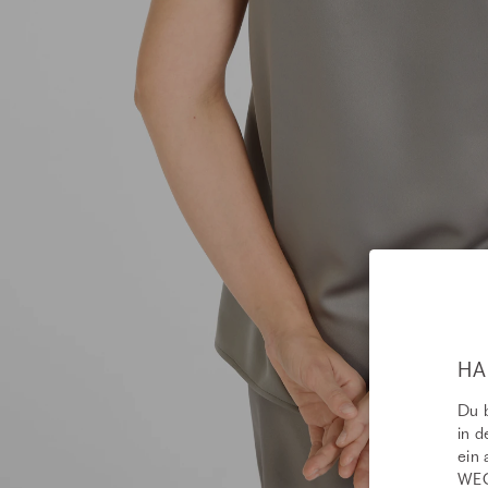
HA
Du b
in d
ein 
WEC