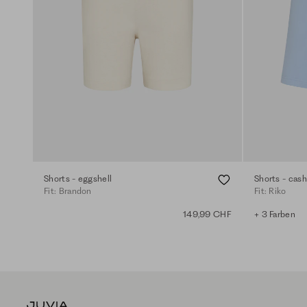
Shorts - eggshell
Shorts - cash
Fit: Brandon
Fit: Riko
149,99 CHF
+ 3 Farben