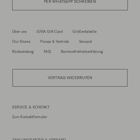
PER WHATSAPP SCHREIBEN
Über uns
JUVIA Gift Card
Größentabelle
Our Stores
Presse & Vertrieb
Versand
Rücksendung
FAQ
Barrierefreiheitserklärung
VERTRAG WIDERRUFEN
SERVICE & KONTAKT
Zum
Kontaktformular
ZAHLUNGSARTEN & VERSAND