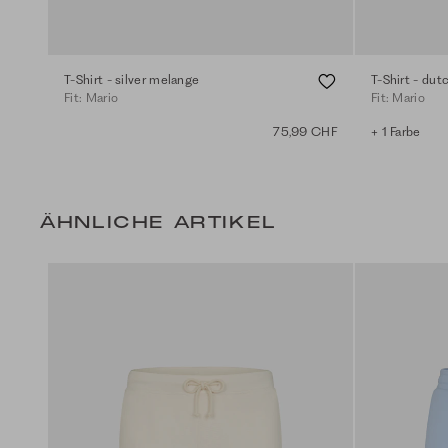
T-Shirt - silver melange
T-Shirt - dut
Fit: Mario
Fit: Mario
75,99 CHF
+ 1 Farbe
ÄHNLICHE ARTIKEL