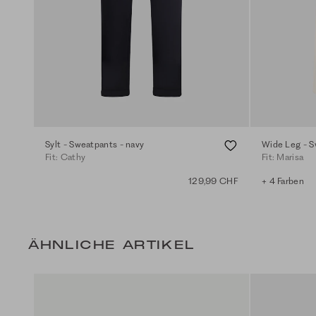
Sylt - Sweatpants - navy
Wide Leg - S
Fit: Cathy
Fit: Marisa
129,99 CHF
+ 4 Farben
ÄHNLICHE ARTIKEL