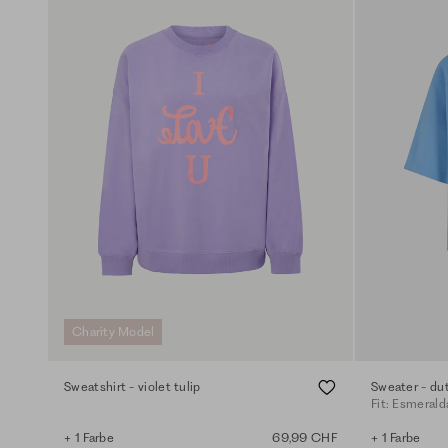
Charity Model
Sweatshirt - violet tulip
Sweater - du
Fit: Esmerald
+ 1 Farbe
69,99 CHF
+ 1 Farbe