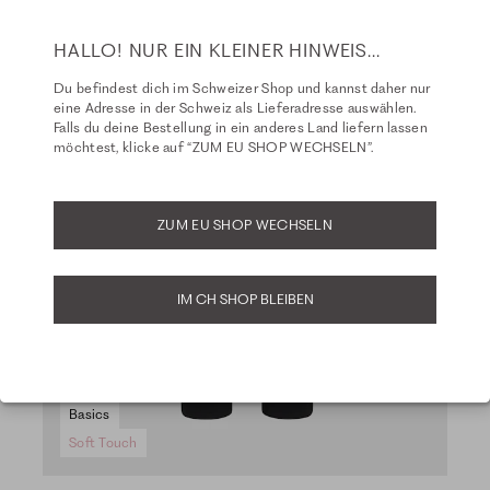
HALLO! NUR EIN KLEINER HINWEIS...
Du befindest dich im Schweizer Shop und kannst daher nur
eine Adresse in der Schweiz als Lieferadresse auswählen.
Falls du deine Bestellung in ein anderes Land liefern lassen
möchtest, klicke auf “ZUM EU SHOP WECHSELN”.
ZUM EU SHOP WECHSELN
IM CH SHOP BLEIBEN
Basics
Ba
Soft Touch
So