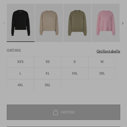
GRÖSSE
Größentabelle
XXS
XS
S
M
L
XL
XXL
3XL
4XL
5XL