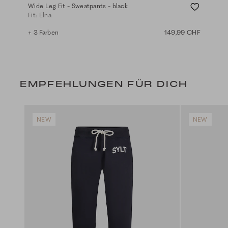
Wide Leg Fit - Sweatpants - black
Cas
Fit: Elna
Fit: 
+ 3 Farben
149,99 CHF
+ 11
EMPFEHLUNGEN FÜR DICH
NEW
NEW