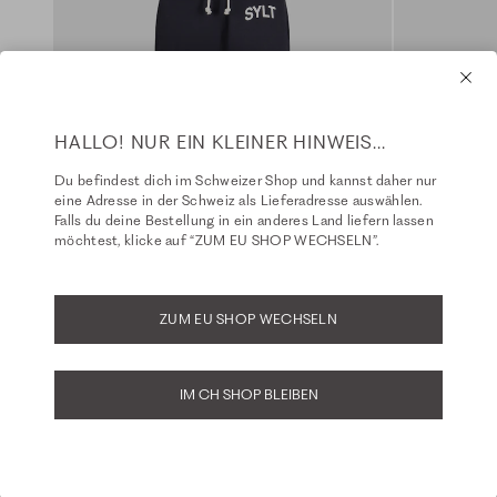
HALLO! NUR EIN KLEINER HINWEIS...
Du befindest dich im Schweizer Shop und kannst daher nur
eine Adresse in der Schweiz als Lieferadresse auswählen.
Falls du deine Bestellung in ein anderes Land liefern lassen
möchtest, klicke auf “ZUM EU SHOP WECHSELN”.
ZUM EU SHOP WECHSELN
IM CH SHOP BLEIBEN
Sylt - Sweatpants - navy
Ringel Sweat
Fit: Cathy
Fit: Charly
129,99 CHF