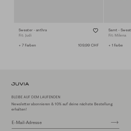
Sweater - anthra
Samt - Sweat
Fit: Judi
Fit: Milena
+ 7 Farben
109,99 CHF
+ 1 Farbe
BLEIBE AUF DEM LAUFENDEN
Newsletter abonnieren & 10% auf deine nächste Bestellung
erhalten!
E-Mail-Adresse