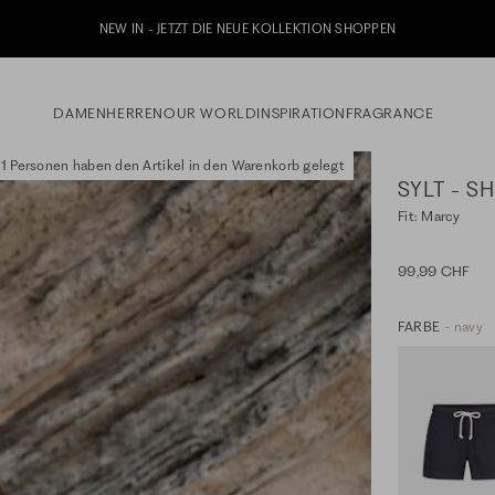
etzt zu unserem Whatsapp Newsletter anmelden & 10% Willkommensgutschein erhalt
DAMEN
HERREN
OUR WORLD
INSPIRATION
FRAGRANCE
1 Personen haben den Artikel in den Warenkorb gelegt
SYLT - S
Fit: Marcy
99,99 CHF
FARBE
- navy