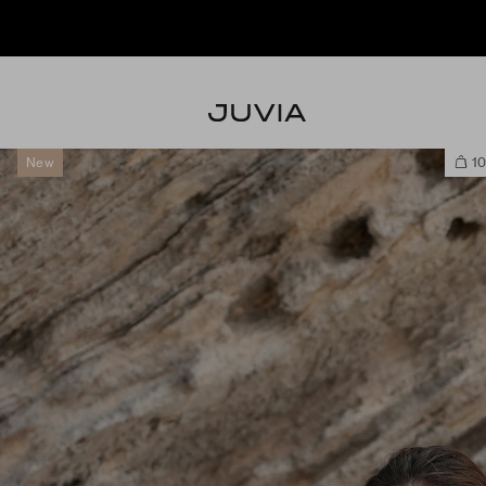
J
New
10