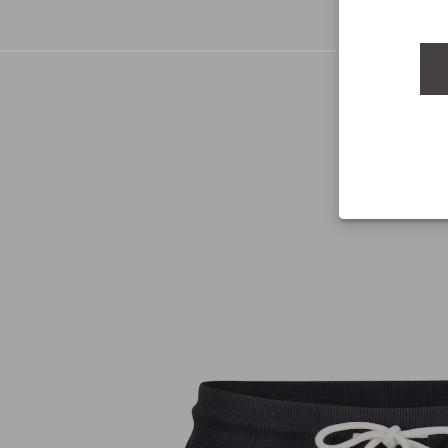
Mit Absenden des For
Datenschutzerklärun