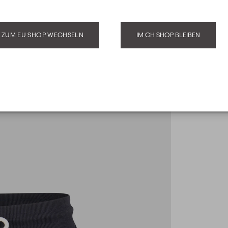
mulars akzeptierst Du unsere
g
.
ZUM EU SHOP WECHSELN
IM CH SHOP BLEIBEN