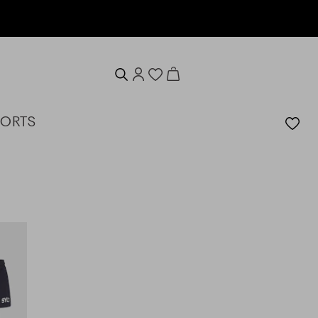
en
HORTS