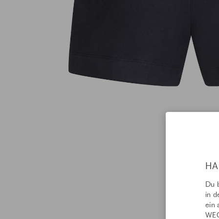
JUVIA NEW
HA
Abonniere unseren New
Du b
nächste Bestellung!
in d
ein 
WEC
E-Mail-Adresse