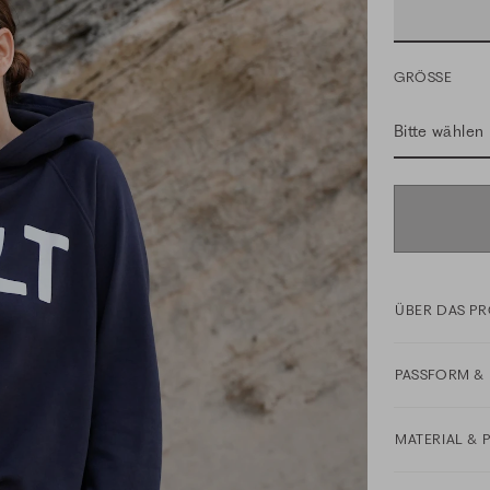
GRÖSSE
Bitte wählen
ÜBER DAS P
PASSFORM & 
MATERIAL & 