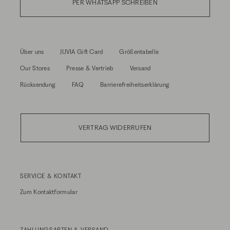
PER WHATSAPP SCHREIBEN
Über uns
JUVIA Gift Card
Größentabelle
Our Stores
Presse & Vertrieb
Versand
Rücksendung
FAQ
Barrierefreiheitserklärung
VERTRAG WIDERRUFEN
SERVICE & KONTAKT
Zum
Kontaktformular
ZAHLUNGSARTEN & VERSAND