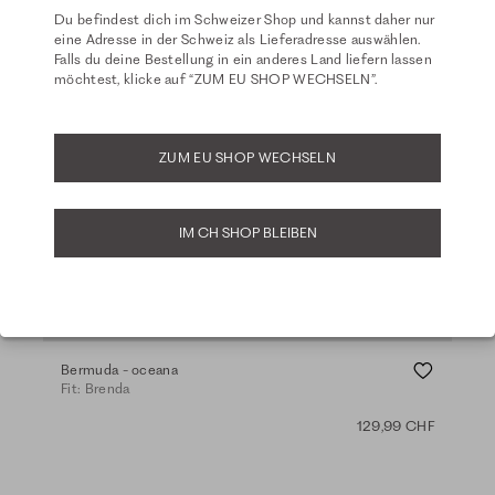
Du befindest dich im Schweizer Shop und kannst daher nur
eine Adresse in der Schweiz als Lieferadresse auswählen.
Falls du deine Bestellung in ein anderes Land liefern lassen
möchtest, klicke auf “ZUM EU SHOP WECHSELN”.
ZUM EU SHOP WECHSELN
IM CH SHOP BLEIBEN
Light Fleece
Bermuda - oceana
Wid
Fit: Brenda
Fit:
129,99 CHF
+ 1 