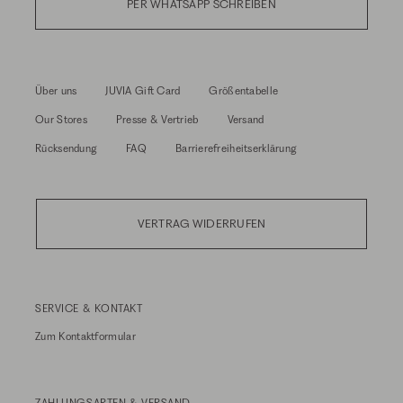
PER WHATSAPP SCHREIBEN
Über uns
JUVIA Gift Card
Größentabelle
Our Stores
Presse & Vertrieb
Versand
Rücksendung
FAQ
Barrierefreiheitserklärung
VERTRAG WIDERRUFEN
SERVICE & KONTAKT
Zum
Kontaktformular
ZAHLUNGSARTEN & VERSAND