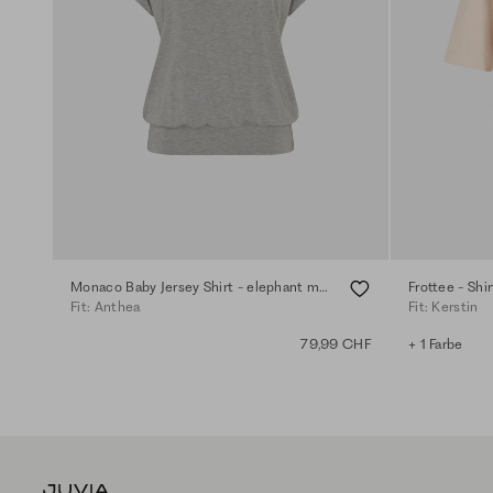
Monaco Baby Jersey Shirt - elephant melange
Frottee - Shir
Fit: Anthea
Fit: Kerstin
79,99 CHF
+ 1 Farbe