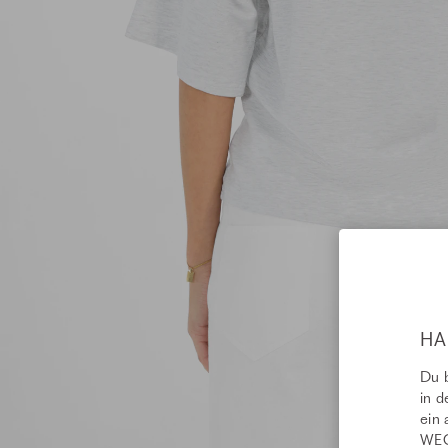
HA
Du b
in d
ein 
WEC