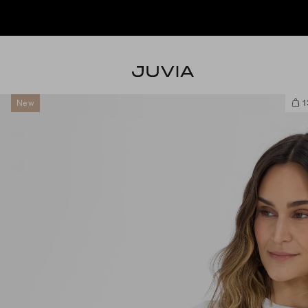
New
1