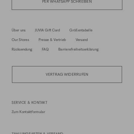
PER WHATSAPP SCHREIBEN
Über uns
JUVIA Gift Card
Größentabelle
Our Stores
Presse & Vertrieb
Versand
Rücksendung
FAQ
Barrierefreiheitserklärung
VERTRAG WIDERRUFEN
SERVICE & KONTAKT
Zum
Kontaktformular
ZAHLUNGSARTEN & VERSAND