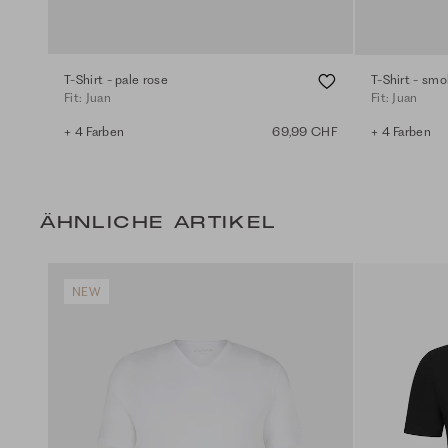
T-Shirt - pale rose
T-Shirt - smo
Fit: Juan
Fit: Juan
+ 4 Farben
69,99 CHF
+ 4 Farben
ÄHNLICHE ARTIKEL
NEW