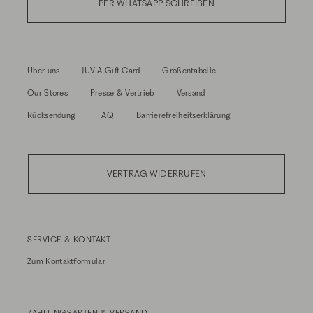
PER WHATSAPP SCHREIBEN
Über uns
JUVIA Gift Card
Größentabelle
Our Stores
Presse & Vertrieb
Versand
Rücksendung
FAQ
Barrierefreiheitserklärung
VERTRAG WIDERRUFEN
SERVICE & KONTAKT
Zum
Kontaktformular
ZAHLUNGSARTEN & VERSAND