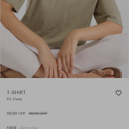
T-SHIRT
Fit: Dana
69,99 CHF
99,99 CHF
- dusty olive
FARBE