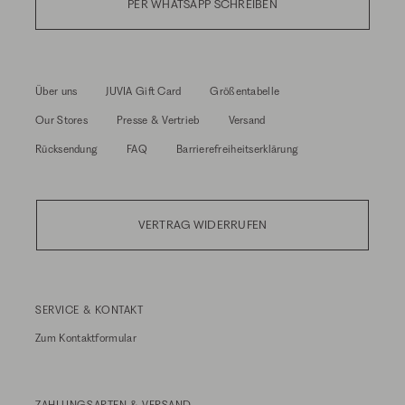
PER WHATSAPP SCHREIBEN
Über uns
JUVIA Gift Card
Größentabelle
Our Stores
Presse & Vertrieb
Versand
Rücksendung
FAQ
Barrierefreiheitserklärung
VERTRAG WIDERRUFEN
SERVICE & KONTAKT
Zum
Kontaktformular
ZAHLUNGSARTEN & VERSAND