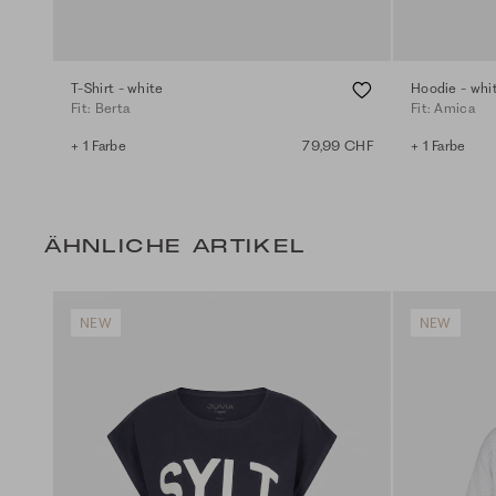
T-Shirt - white
Hoodie - whi
Fit: Berta
Fit: Amica
+ 1 Farbe
79,99 CHF
+ 1 Farbe
ÄHNLICHE ARTIKEL
NEW
NEW