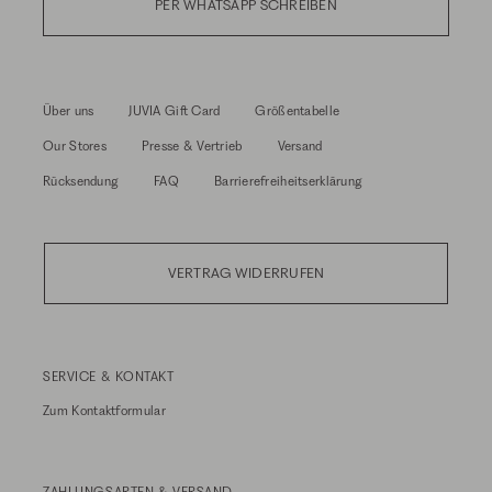
PER WHATSAPP SCHREIBEN
Über uns
JUVIA Gift Card
Größentabelle
Our Stores
Presse & Vertrieb
Versand
Rücksendung
FAQ
Barrierefreiheitserklärung
VERTRAG WIDERRUFEN
SERVICE & KONTAKT
Zum
Kontaktformular
ZAHLUNGSARTEN & VERSAND