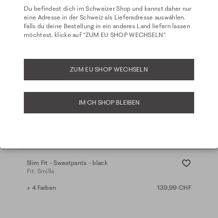
Du befindest dich im Schweizer Shop und kannst daher nur
eine Adresse in der Schweiz als Lieferadresse auswählen.
Falls du deine Bestellung in ein anderes Land liefern lassen
möchtest, klicke auf “ZUM EU SHOP WECHSELN”.
ZUM EU SHOP WECHSELN
IM CH SHOP BLEIBEN
Tal
Basics
Ba
Slim Fit - Sweatpants - black
Wid
Fit: Smilla
Fit:
+ 4 Farben
139,99 CHF
+ 4