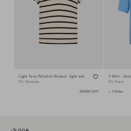
Light Terry Poloshirt Striped - light walnut
T-Shirt - dut
Fit: Vanessa
Fit: Dana
99,99 CHF
+ 1 Farbe