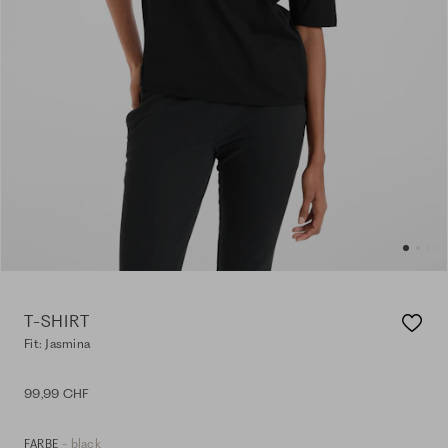
T-SHIRT
Fit: Jasmina
99,99 CHF
- black
FARBE