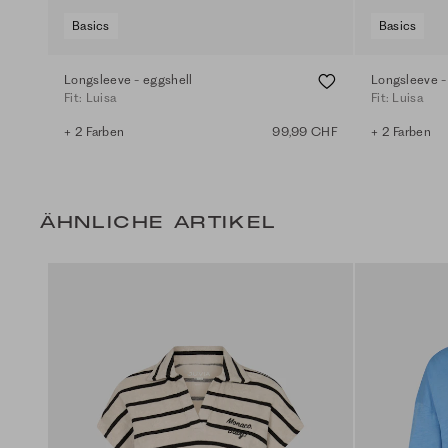
Basics
Basics
Longsleeve - eggshell
Longsleeve -
Fit: Luisa
Fit: Luisa
+ 2 Farben
99,99 CHF
+ 2 Farben
ÄHNLICHE ARTIKEL