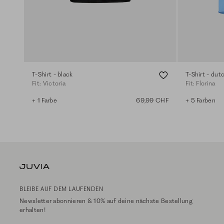
T-Shirt - black
T-Shirt - dut
Fit: Victoria
Fit: Florina
+ 1 Farbe
69,99 CHF
+ 5 Farben
BLEIBE AUF DEM LAUFENDEN
Newsletter abonnieren & 10% auf deine nächste Bestellung
erhalten!