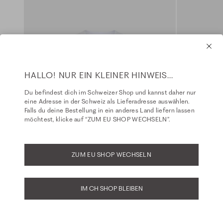
HALLO! NUR EIN KLEINER HINWEIS...
Du befindest dich im Schweizer Shop und kannst daher nur
eine Adresse in der Schweiz als Lieferadresse auswählen.
Falls du deine Bestellung in ein anderes Land liefern lassen
möchtest, klicke auf “ZUM EU SHOP WECHSELN”.
ZUM EU SHOP WECHSELN
Tall
Basics
IM CH SHOP BLEIBEN
Top - white
Wide Leg Fit
Fit: Dilay
Fit: Marisa