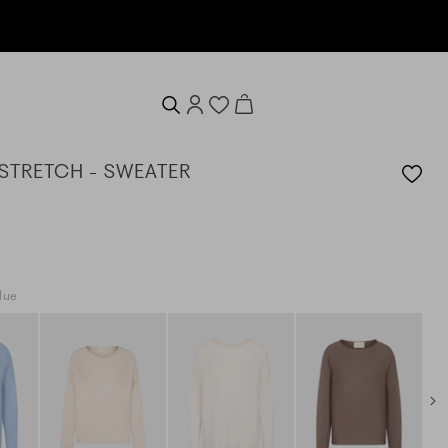
en
 STRETCH - SWEATER
lue