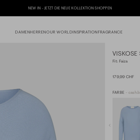
etzt zu unserem Whatsapp Newsletter anmelden & 10% Willkommensgutschein erhalt
DAMEN
HERREN
OUR WORLD
INSPIRATION
FRAGRANCE
VISKOSE
Fit: Faiza
179,99 CHF
FARBE
- cash.b