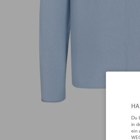
HA
Du b
in d
ein 
WEC