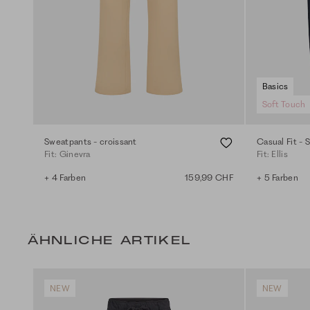
Basics
Soft Touch
Sweatpants - croissant
Casual Fit - 
Fit: Ginevra
Fit: Ellis
+ 4 Farben
159,99 CHF
+ 5 Farben
ÄHNLICHE ARTIKEL
NEW
NEW