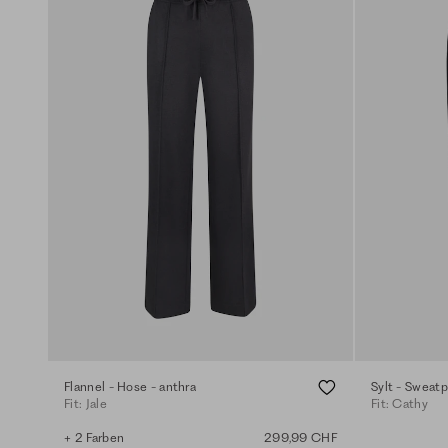
Flannel - Hose - anthra
Sylt - Sweatp
Fit: Jale
Fit: Cathy
+ 2 Farben
299,99 CHF