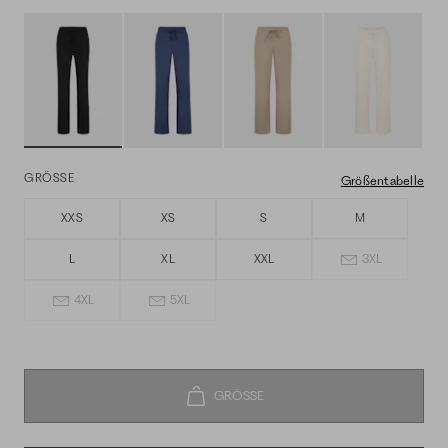
GRÖSSE
Größentabelle
XXS
XS
S
M
L
XL
XXL
3XL
4XL
5XL