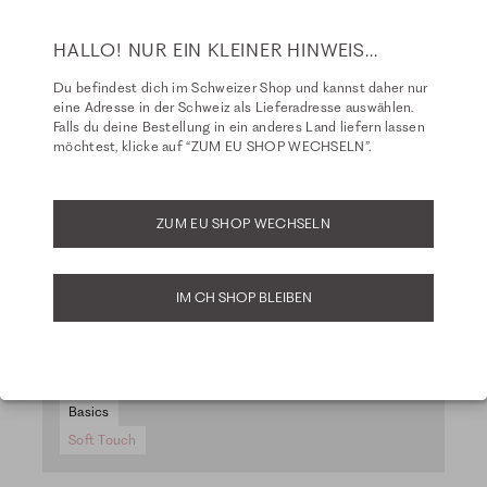
HALLO! NUR EIN KLEINER HINWEIS...
Du befindest dich im Schweizer Shop und kannst daher nur
eine Adresse in der Schweiz als Lieferadresse auswählen.
Falls du deine Bestellung in ein anderes Land liefern lassen
möchtest, klicke auf “ZUM EU SHOP WECHSELN”.
ZUM EU SHOP WECHSELN
IM CH SHOP BLEIBEN
Basics
Soft Touch
So