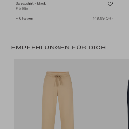
Sweatshirt - black
Swe
Fit: Elia
Fit
+ 6 Farben
149,99 CHF
+ 4
EMPFEHLUNGEN FÜR DICH