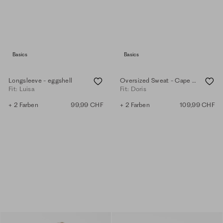
Basics
Basics
Longsleeve - eggshell
Oversized Sweat - Cape - eggshell
Fit: Luisa
Fit: Doris
+ 2 Farben
99,99 CHF
+ 2 Farben
109,99 CHF