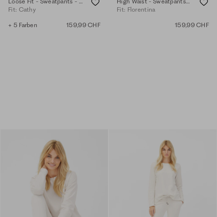
Loose Fit - Sweatpants - black
High Waist - Sweatpants - eggshell
Fit: Cathy
Fit: Florentina
+ 5 Farben
159,99 CHF
159,99 CHF