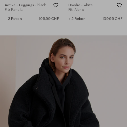
Active - Leggings - black
Hoodie - white
Fit: Pamela
Fit: Alena
+ 2 Farben
109,99 CHF
+ 2 Farben
139,99 CHF