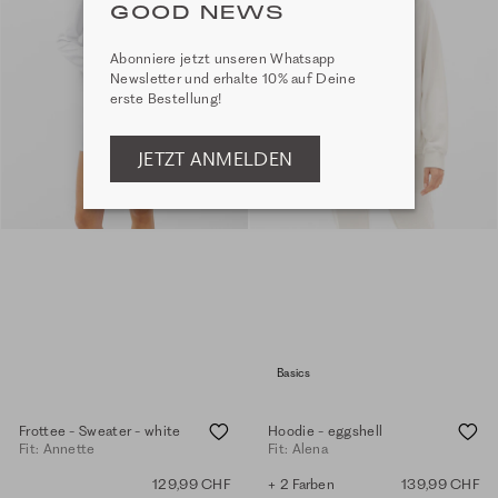
GOOD NEWS
Abonniere jetzt unseren Whatsapp
Newsletter und erhalte 10% auf Deine
erste Bestellung!
JETZT ANMELDEN
Basics
Frottee - Sweater - white
Hoodie - eggshell
Fit: Annette
Fit: Alena
129,99 CHF
+ 2 Farben
139,99 CHF