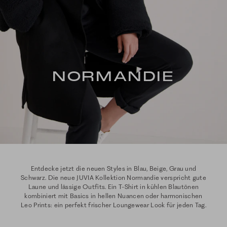
NORMANDIE
Entdecke jetzt die neuen Styles in Blau, Beige, Grau und
Schwarz. Die neue JUVIA Kollektion Normandie verspricht gute
Laune und lässige Outfits. Ein T-Shirt in kühlen Blautönen
kombiniert mit Basics in hellen Nuancen oder harmonischen
Leo Prints: ein perfekt frischer Loungewear Look für jeden Tag.