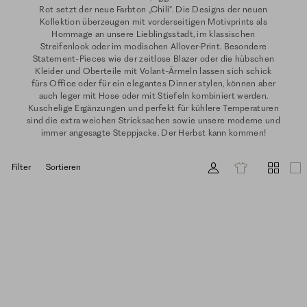
Rot setzt der neue Farbton „Chili“. Die Designs der neuen
Kollektion überzeugen mit vorderseitigen Motivprints als
Hommage an unsere Lieblingsstadt, im klassischen
Streifenlook oder im modischen Allover-Print. Besondere
Statement-Pieces wie der zeitlose Blazer oder die hübschen
Kleider und Oberteile mit Volant-Ärmeln lassen sich schick
fürs Office oder für ein elegantes Dinner stylen, können aber
auch leger mit Hose oder mit Stiefeln kombiniert werden.
Kuschelige Ergänzungen und perfekt für kühlere Temperaturen
sind die extra weichen Stricksachen sowie unsere moderne und
immer angesagte Steppjacke. Der Herbst kann kommen!
Filter
Sortieren