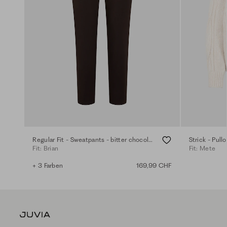
Regular Fit - Sweatpants - bitter chocolate
Strick - Pull
Fit: Brian
Fit: Mete
+ 3 Farben
169,99 CHF