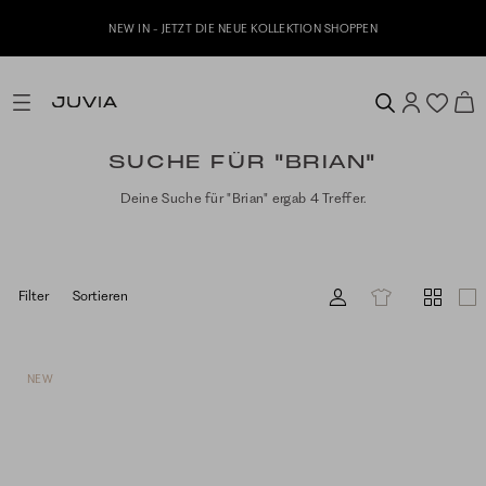
NEW IN - JETZT DIE NEUE KOLLEKTION SHOPPEN
SUCHE FÜR "BRIAN"
Deine Suche für "Brian" ergab 4 Treffer.
Filter
Sortieren
NEW