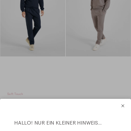
Soft Touch
Regular Fit - Sweatpants - navy
Regular Fit - Sweatpants - grey flannel
Fit: Brian
Fit: Brian
HALLO! NUR EIN KLEINER HINWEIS...
+ 3 Farben
169,99 CHF
+ 3 Farben
169,99 CHF