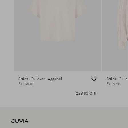
Strick - Pullover - eggshell
Strick - Pull
Fit: Nalani
Fit: Mete
229,99 CHF