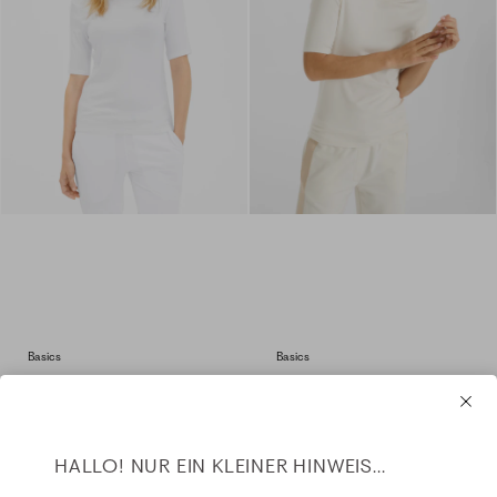
Basics
Basics
Jersey Modal - T-Shirt - white
Jersey Modal - T-Shirt - eggshell
Fit: Jette
Fit: Jette
HALLO! NUR EIN KLEINER HINWEIS...
+ 3 Farben
99,99 CHF
+ 3 Farben
99,99 CHF