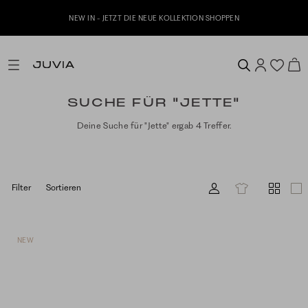
NEW IN - JETZT DIE NEUE KOLLEKTION SHOPPEN
SUCHE FÜR "JETTE"
Deine Suche für "Jette" ergab 4 Treffer.
Filter
Sortieren
NEW