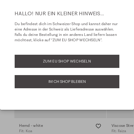
HALLO! NUR EIN KLEINER HINWEIS...
Du befindest dich im Schweizer Shop und kannst daher nur
eine Adresse in der Schweiz als Lieferadresse auswählen.
Falls du deine Bestellung in ein anderes Land liefern lassen
möchtest, klicke auf “ZUM EU SHOP WECHSELN”.
ZUM EU SHOP WECHSELN
IM CH SHOP BLEIBEN
Hemd - white
Viscose Stre
Fit: Koa
Fit: Faiza