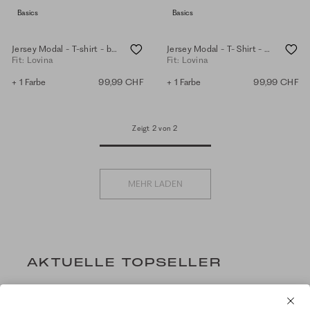
Basics
Basics
Jersey Modal - T-shirt - black
Jersey Modal - T- Shirt - white
Fit: Lovina
Fit: Lovina
+ 1 Farbe
99,99 CHF
+ 1 Farbe
99,99 CHF
Zeigt 2 von 2
MEHR LADEN
AKTUELLE TOPSELLER
NEW