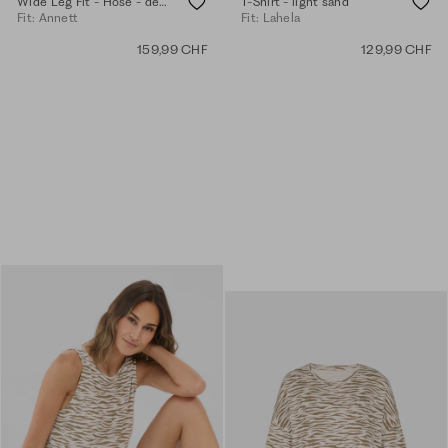
Wide Leg Fit - Hose - desert sand
T-Shirt - light sand
Fit: Annett
Fit: Lahela
159,99 CHF
129,99 CHF