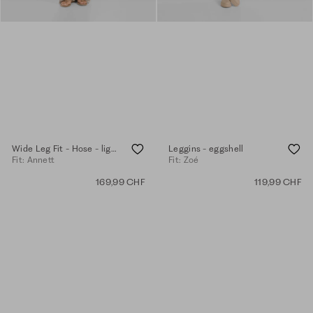
Wide Leg Fit - Hose - light sand
Leggins - eggshell
Fit: Annett
Fit: Zoé
169,99 CHF
119,99 CHF